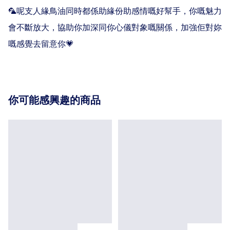
🦜呢支人緣鳥油同時都係助緣份助感情嘅好幫手，你嘅魅力
會不斷放大，協助你加深同你心儀對象嘅關係，加強佢對妳
嘅感覺去留意你💗
你可能感興趣的商品