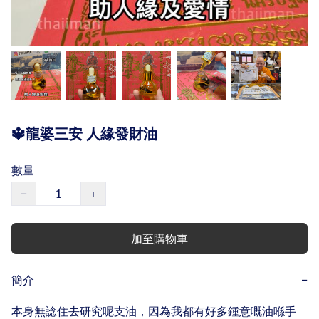
🔱龍婆三安 人緣發財油
數量
−
+
加至購物車
簡介
−
本身無諗住去研究呢支油，因為我都有好多鍾意嘅油喺手