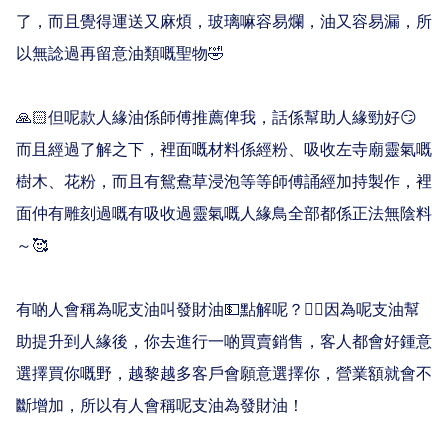
了，而且覺得運送又麻煩，玻璃嘛容易爛，油又容易漏，所
以無諗過再留意油類嘅聖物🤣

🙏🏻但呢款人緣油係師傅推薦俾我，話係幫助人緣勁好😏
而且經過了解之下，裡面嘅材料係經粉、吸收左寺廟靈氣嘅
樹木、花粉，而且有鴛鴦草浸泡等等師傅誦經加持製作，裡
面仲有雕刻過嘅有吸收過靈氣嘅人緣鳥全部都係正法無陰料
～🥰

有啲人會稱為呢支油叫發財油💵點解呢？👉🏻因為呢支油幫
助提升到人緣後，你去進行一啲買賣銷售，客人都會好鍾意
選擇買你嘅野，越黎越多客戶會願意選擇你，營業額就會不
斷增加，所以有人會稱呢支油為發財油！
