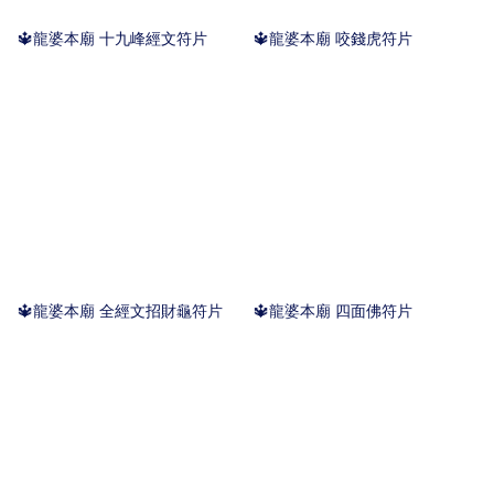
🔱龍婆本廟 十九峰經文符片
🔱龍婆本廟 咬錢虎符片
🔱龍婆本廟 全經文招財龜符片
🔱龍婆本廟 四面佛符片