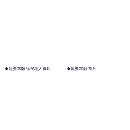
🔱龍婆本廟 徐祝老人符片
🔱龍婆本廟 符片