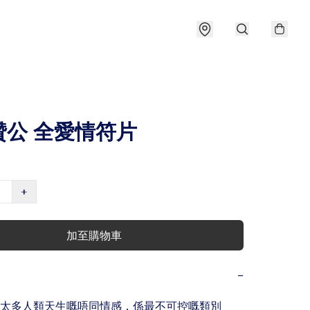
贊公 全愛情符片
+
加至購物車
−
括太多人類天生嘅唔同情感，係最不可控嘅類別
