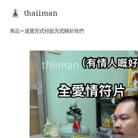
thaiiman
商品
送貨方式
付款方式
關於我們