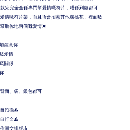
一款完完全全係專門幫愛情嘅符片，唔係到處都可
愛情嘅符片架，而且唔會招惹其他爛桃花，裡面嘅
幫助你地兩個嘅愛情💓

加鍾意你

嘅愛情

嘅關係

你

機背面、袋、銀包都可

自拍攝🔺

自打文🔺

作圖文排版🔺
