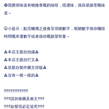
🔵我覺得味道有啲微香嘅奶味咁，唔濃味，係容易接受嘅味
道～

🤫小提示：點完蠟燭之後會呈現啲數字，呢啲數字係你嗰段
時間嘅幸運數字或者係你嘅願望答案～

🔺本店主親自拍攝🔺

🔺本店主親自打文🔺

🔺並親自製作圖文排版🔺

🔺沒有一模一樣的🔺

‼️‼️‼️‼️‼️‼️‼️‼️‼️‼️‼️

‼️‼️‼️請勿偷圖及偷文‼️‼️‼️

‼️‼️‼️如發現必定追究‼️‼️‼️
