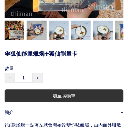
🔱狐仙能量蠟燭➕狐仙能量卡
數量
−
+
加至購物車
簡介
−
🕯️呢款蠟燭一點著左就會開始改變你嘅氣場，由內而外咁散