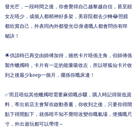
發光芒，一段時間之後，你會覺得自己越黎越自信，甚至靚
女左唔少，成個人都精神好多架，美容院都去少轉😂照鏡
都欣賞自己，外表同內外都發光😌身邊嘅人都會問你有咩
秘訣！

🌟供請時已再交由師傅加持，雖然卡片唔係主角，但師傅係
製作蠟燭時，卡片有一定的能量吸收左，所以呀狐仙卡片收
到之後最少keep一個月，擺係你嘅床邊！

✅而且唔似其他蠟燭咁需要麻煩嘅步驟，購入時記得留低資
料，寄出前店主會幫你啟動香薰，你收到之後，只要你得閒
點下得閒點下，就係咁不知不覺咁改變你嘅氣場，便攜嘅尺
寸，外出遊玩都可以帶埋～
