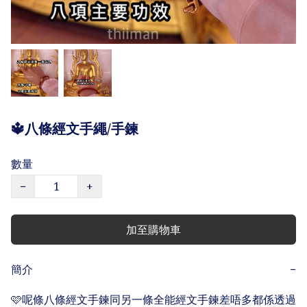
🔱八條經文手繩/手鍊
數量
−
+
加至購物車
簡介
−
🩷呢條八條經文手鍊同另一條全能經文手鍊差唔多都係透過