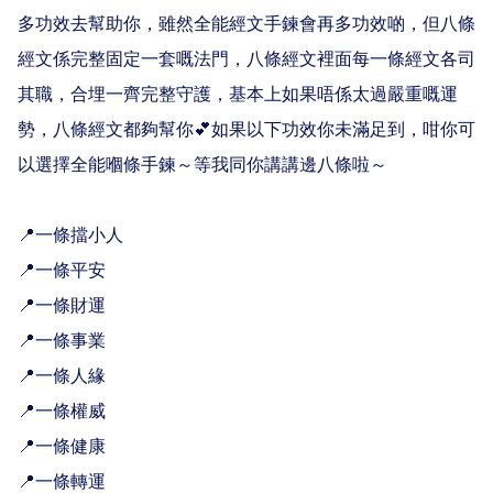
多功效去幫助你，雖然全能經文手鍊會再多功效啲，但八條
經文係完整固定一套嘅法門，八條經文裡面每一條經文各司
其職，合埋一齊完整守護，基本上如果唔係太過嚴重嘅運
勢，八條經文都夠幫你💕如果以下功效你未滿足到，咁你可
以選擇全能嗰條手鍊～等我同你講講邊八條啦～

📍一條擋小人

📍一條平安

📍一條財運

📍一條事業

📍一條人緣

📍一條權威

📍一條健康

📍一條轉運
