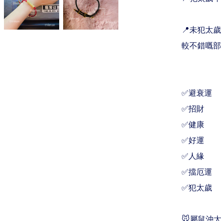
📍未犯太
較不錯嘅部
✅避衰運

✅招財

✅健康

✅好運

✅人緣

✅擋厄運

✅犯太歲

🐭屬鼠沖太