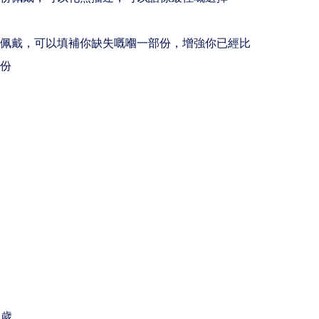
歲佩戴，可以填補你缺失嘅嗰一部份，增強你已經比
份

歲
