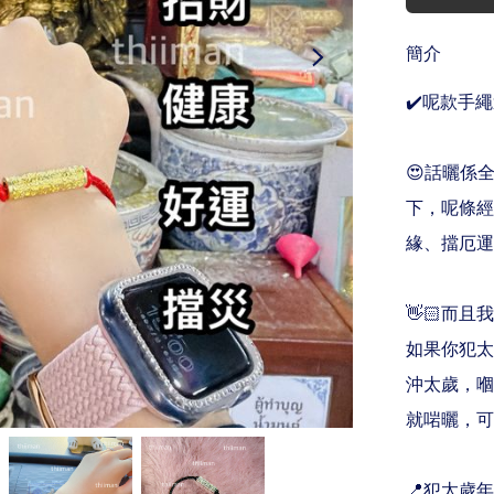
簡介
✔️呢款手
😍話曬係
下，呢條經
緣、擋厄運
👋🏻而
如果你犯太
沖太歲，嗰
就啱曬，可
📍犯太歲