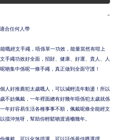
−
繩適合任何人帶

全能嘅經文手繩，唔係單一功效，能量當然有咁上
文手繩功效好全面，招財、健康、好運、貴人、人
呢啲集中係呢一條手繩，真正做到全面守護！

且我個人好推薦犯太歲嘅人，可以減輕流年動盪！所以
歲不妨佩戴，一年裡面總有好幾年唔係犯太歲就係
一年好容易生活各種事事不順，佩戴呢條全能經文
以擋沖煞呀，幫助你輕鬆啲渡過嗰幾年。

年份佩戴，可以化煞擋運，可以話係最佳嘅選擇
