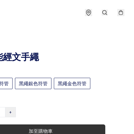
能經文手繩
符管
黑繩銀色符管
黑繩金色符管
+
加至購物車