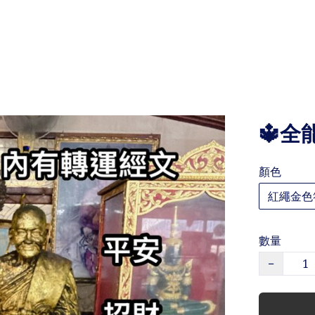
🔱全
顏色
紅繩金色
數量
−