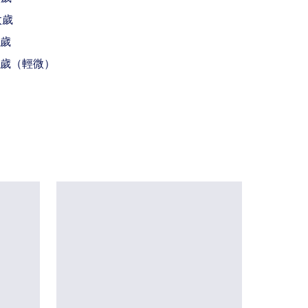
歲

歲

太歲（輕微）