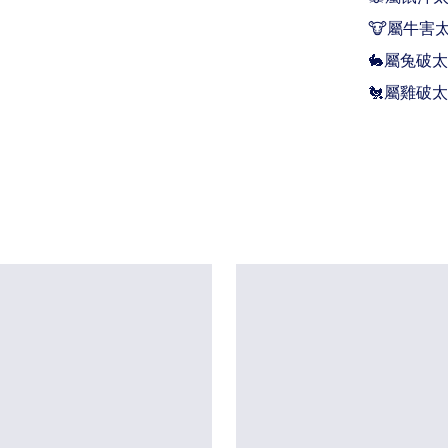
🐮屬牛害太
🐇屬兔破太
🐔屬雞破